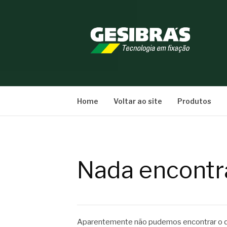
Pular
para
o
conteúdo
BLOG GESIBRÁ
Home
Voltar ao site
Produtos
Nada encontr
Aparentemente não pudemos encontrar o qu