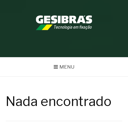
Pular
para
o
conteúdo
BLOG GESIBRÁS
MENU
Nada encontrado