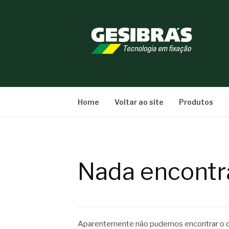
Pular
para
o
conteúdo
BLOG GESIBRÁ
Home
Voltar ao site
Produtos
Nada encontr
Aparentemente não pudemos encontrar o qu