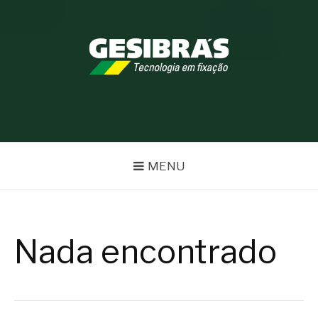
Pular
para
o
conteúdo
BLOG GESIBRÁS
MENU
Nada encontrado