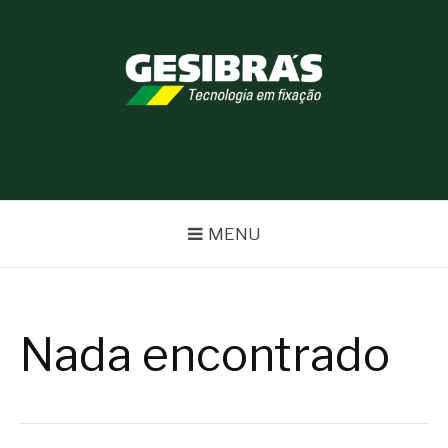
Pular
para
o
conteúdo
BLOG GESIBRÁS
MENU
Nada encontrado