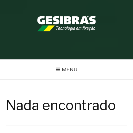
Pular
para
o
conteúdo
BLOG GESIBRÁS
MENU
Nada encontrado