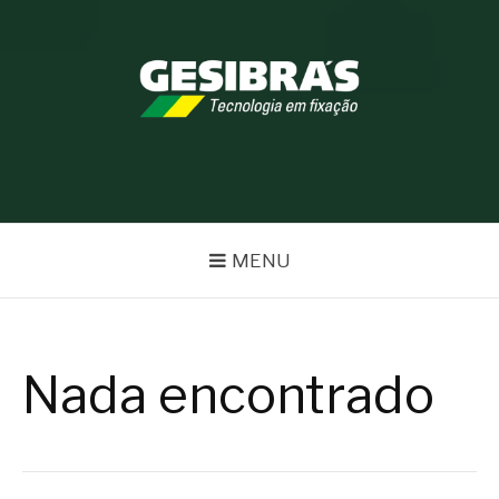
Pular
para
o
conteúdo
BLOG GESIBRÁS
MENU
Nada encontrado