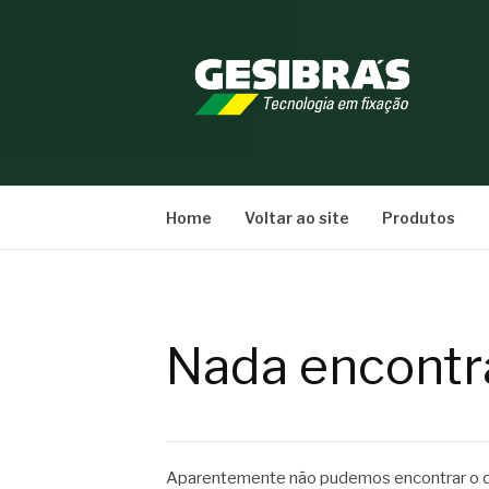
Pular
para
o
conteúdo
BLOG GESIBRÁ
Home
Voltar ao site
Produtos
Nada encontr
Aparentemente não pudemos encontrar o qu