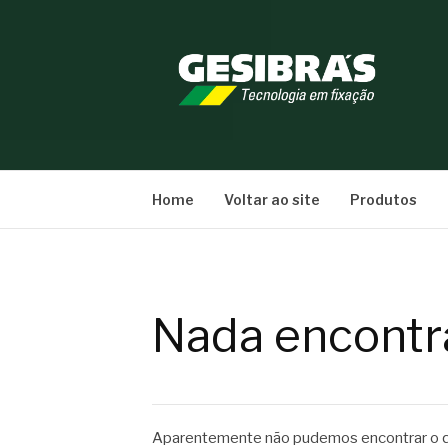
Pular
para
o
conteúdo
BLOG GESIBRÁ
Home
Voltar ao site
Produtos
Nada encontr
Aparentemente não pudemos encontrar o qu