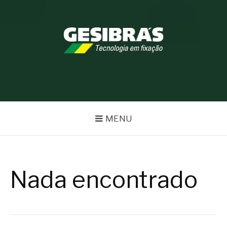
Pular
para
o
conteúdo
BLOG GESIBRÁS
MENU
Nada encontrado