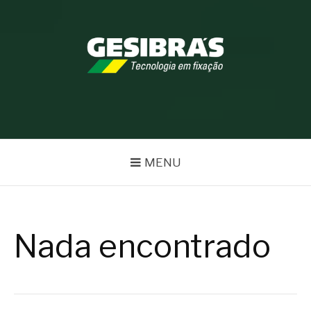
Pular
para
o
conteúdo
BLOG GESIBRÁS
MENU
Nada encontrado