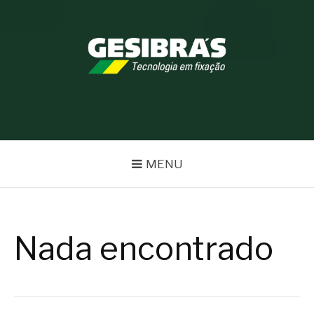
Pular
para
o
conteúdo
BLOG GESIBRÁS
MENU
Nada encontrado