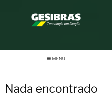
Pular
para
o
conteúdo
BLOG GESIBRÁS
MENU
Nada encontrado