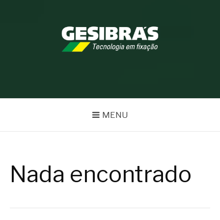
Pular
para
o
conteúdo
BLOG GESIBRÁS
MENU
Nada encontrado