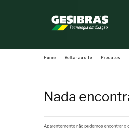
Pular
para
o
conteúdo
BLOG GESIBRÁ
Home
Voltar ao site
Produtos
Nada encontr
Aparentemente não pudemos encontrar o qu